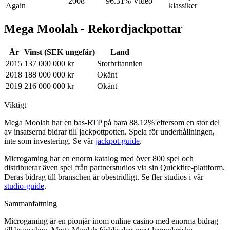
2008
96.31%
Video
Again
klassiker
Mega Moolah - Rekordjackpottar
År
Vinst (SEK ungefär)
Land
2015
137 000 000 kr
Storbritannien
2018
188 000 000 kr
Okänt
2019
216 000 000 kr
Okänt
Viktigt
Mega Moolah har en bas-RTP på bara 88.12% eftersom en stor del
av insatserna bidrar till jackpottpotten. Spela för underhållningen,
inte som investering. Se vår
jackpot-guide
.
Microgaming har en enorm katalog med över 800 spel och
distribuerar även spel från partnerstudios via sin Quickfire-plattform.
Deras bidrag till branschen är obestridligt. Se fler studios i vår
studio-guide
.
Sammanfattning
Microgaming är en pionjär inom online casino med enorma bidrag