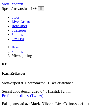
Slots
Experten
Spela Ansvarsfullt 18+
☰
Slots
Live Casino
Bordsspel
Strategier
Studios
Om Oss
Hem
Studios
Microgaming
KE
Karl Eriksson
Slots-expert & Chefredaktör | 11 års erfarenhet
Senast uppdaterad: 2026-04-01
Lästid: 12 min
Profil
LinkedIn
X (Twitter)
Faktagranskad av:
Maria Nilsson
, Live Casino-specialist