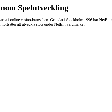
 inom Spelutveckling
larna i online casino-branschen. Grundat i Stockholm 1996 har NetEnt 
ortsätter att utveckla slots under NetEnt-varumärket.