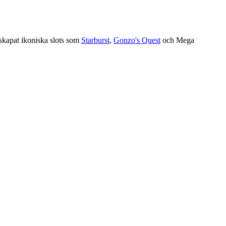
skapat ikoniska slots som
Starburst
,
Gonzo's Quest
och Mega