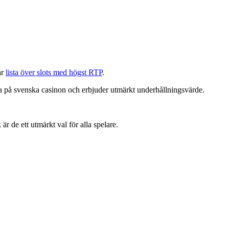
år
lista över slots med högst RTP
.
rna på svenska casinon och erbjuder utmärkt underhållningsvärde.
 de ett utmärkt val för alla spelare.