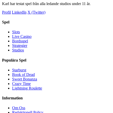
Karl har testat spel från alla ledande studios under 11 år.
Profil
LinkedIn
X (Twitter)
Spel
Slots
Live Casino
Bordsspel
Strategier
Studios
Populära Spel
Starburst
Book of Dead
Sweet Bonanza
Crazy Time
Lightning Roulette
Information
Om Oss
Redaktionell Policy