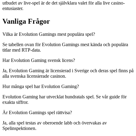
utbudet av live-spel är de det självklara valet för alla live casino-
entusiaster.
Vanliga Frågor
Vilka är Evolution Gamings mest populära spel?
Se tabellen ovan för Evolution Gamings mest kända och populära
titlar med RTP-data.
Har Evolution Gaming svensk licens?
Ja, Evolution Gaming är licensierad i Sverige och deras spel finns på
alla svenska licensierade casinon.
Hur många spel har Evolution Gaming?
Evolution Gaming har utvecklat hundratals spel. Se vår guide för
exakta siffror.
Är Evolution Gamings spel rättvisa?
Ja, alla spel testas av oberoende labb och övervakas av
Spelinspektionen.