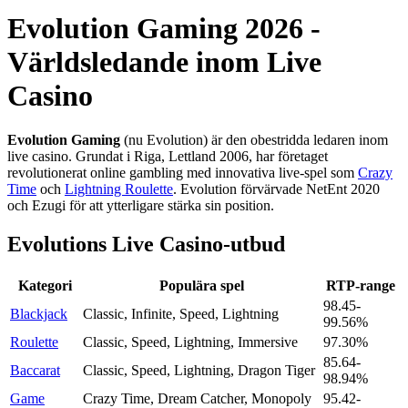
Evolution Gaming 2026 -
Världsledande inom Live
Casino
Evolution Gaming
(nu Evolution) är den obestridda ledaren inom
live casino. Grundat i Riga, Lettland 2006, har företaget
revolutionerat online gambling med innovativa live-spel som
Crazy
Time
och
Lightning Roulette
. Evolution förvärvade NetEnt 2020
och Ezugi för att ytterligare stärka sin position.
Evolutions Live Casino-utbud
Kategori
Populära spel
RTP-range
98.45-
Blackjack
Classic, Infinite, Speed, Lightning
99.56%
Roulette
Classic, Speed, Lightning, Immersive
97.30%
85.64-
Baccarat
Classic, Speed, Lightning, Dragon Tiger
98.94%
Game
Crazy Time, Dream Catcher, Monopoly
95.42-