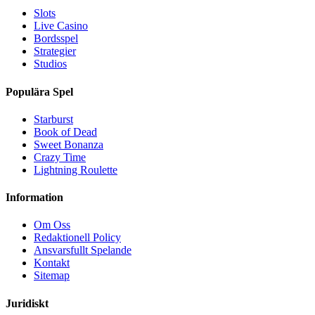
Slots
Live Casino
Bordsspel
Strategier
Studios
Populära Spel
Starburst
Book of Dead
Sweet Bonanza
Crazy Time
Lightning Roulette
Information
Om Oss
Redaktionell Policy
Ansvarsfullt Spelande
Kontakt
Sitemap
Juridiskt