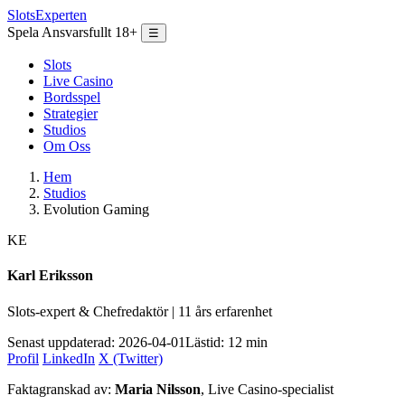
Slots
Experten
Spela Ansvarsfullt 18+
☰
Slots
Live Casino
Bordsspel
Strategier
Studios
Om Oss
Hem
Studios
Evolution Gaming
KE
Karl Eriksson
Slots-expert & Chefredaktör | 11 års erfarenhet
Senast uppdaterad: 2026-04-01
Lästid: 12 min
Profil
LinkedIn
X (Twitter)
Faktagranskad av:
Maria Nilsson
, Live Casino-specialist