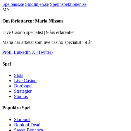
Spelpaus.se
Stödlinjen.se
Spelinspektionen.se
MN
Om författaren: Maria Nilsson
Live Casino-specialist | 9 års erfarenhet
Maria har arbetat som live casino-specialist i 9 år.
Profil
LinkedIn
X (Twitter)
Spel
Slots
Live Casino
Bordsspel
Strategier
Studios
Populära Spel
Starburst
Book of Dead
Sweet Bonanza