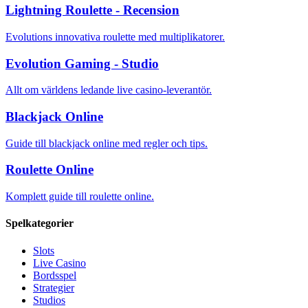
Lightning Roulette - Recension
Evolutions innovativa roulette med multiplikatorer.
Evolution Gaming - Studio
Allt om världens ledande live casino-leverantör.
Blackjack Online
Guide till blackjack online med regler och tips.
Roulette Online
Komplett guide till roulette online.
Spelkategorier
Slots
Live Casino
Bordsspel
Strategier
Studios