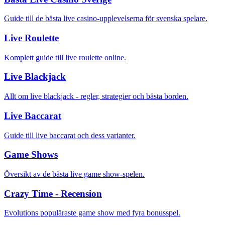
Guide till de bästa live casino-upplevelserna för svenska spelare.
Live Roulette
Komplett guide till live roulette online.
Live Blackjack
Allt om live blackjack - regler, strategier och bästa borden.
Live Baccarat
Guide till live baccarat och dess varianter.
Game Shows
Översikt av de bästa live game show-spelen.
Crazy Time - Recension
Evolutions populäraste game show med fyra bonusspel.