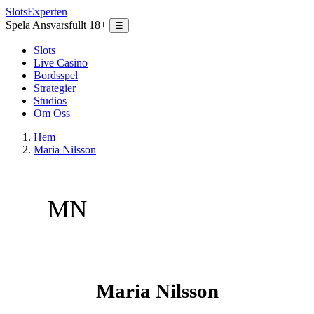
Slots
Experten
Spela Ansvarsfullt 18+
☰
Slots
Live Casino
Bordsspel
Strategier
Studios
Om Oss
Hem
Maria Nilsson
MN
Maria Nilsson